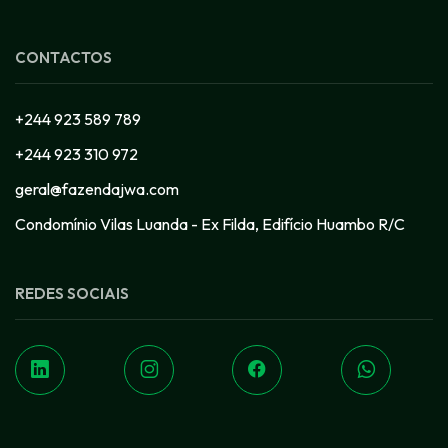
CONTACTOS
+244 923 589 789
+244 923 310 972
geral@fazendajwa.com
Condomínio Vilas Luanda - Ex Filda, Edifício Huambo R/C
REDES SOCIAIS
j
g
f
h